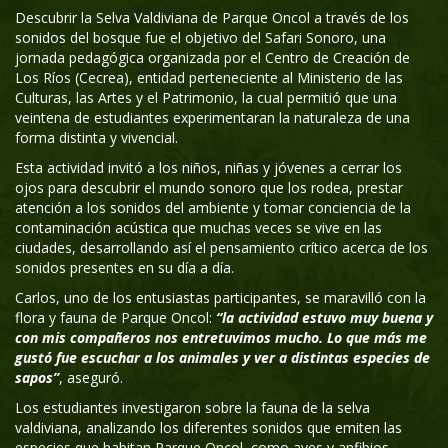
Descubrir la Selva Valdiviana de Parque Oncol a través de los
sonidos del bosque fue el objetivo del Safari Sonoro, una
jornada pedagógica organizada por el Centro de Creación de
Los Ríos (Cecrea), entidad perteneciente al Ministerio de las
Culturas, las Artes y el Patrimonio, la cual permitió que una
veintena de estudiantes experimentaran la naturaleza de una
forma distinta y vivencial.
Esta actividad invitó a los niños, niñas y jóvenes a cerrar los
ojos para descubrir el mundo sonoro que los rodea, prestar
atención a los sonidos del ambiente y tomar conciencia de la
contaminación acústica que muchas veces se vive en las
ciudades, desarrollando así el pensamiento crítico acerca de los
sonidos presentes en su día a día.
Carlos, uno de los entusiastas participantes, se maravilló con la
flora y fauna de Parque Oncol:
“la actividad estuvo muy buena y
con mis compañeros nos entretuvimos mucho. Lo que más me
gustó fue escuchar a los animales y ver a distintas especies de
sapos”
, aseguró.
Los estudiantes investigaron sobre la fauna de la selva
valdiviana, analizando los diferentes sonidos que emiten las
especies que habitan Parque Oncol, como aves y anfibios,