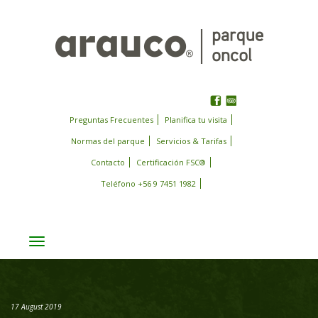
Preguntas Frecuentes
Planifica tu visita
Normas del parque
Servicios & Tarifas
Contacto
Certificación FSC®
Teléfono +56 9 7451 1982
Toggle
navigation
17 August 2019